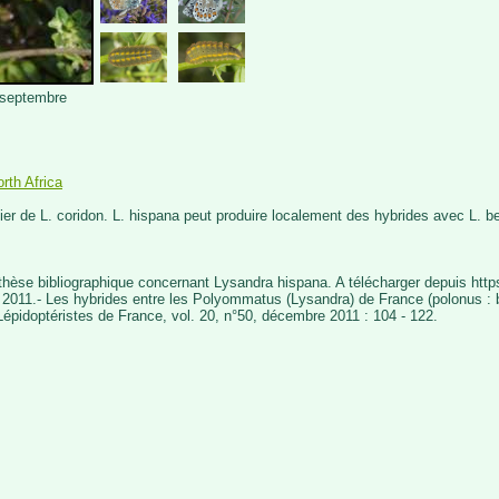
 septembre
rth Africa
cier de L. coridon. L. hispana peut produire localement des hybrides avec L. be
nthèse bibliographique concernant Lysandra hispana. A télécharger depuis htt
, 2011.- Les hybrides entre les Polyommatus (Lysandra) de France (polonus : be
épidoptéristes de France, vol. 20, n°50, décembre 2011 : 104 - 122.