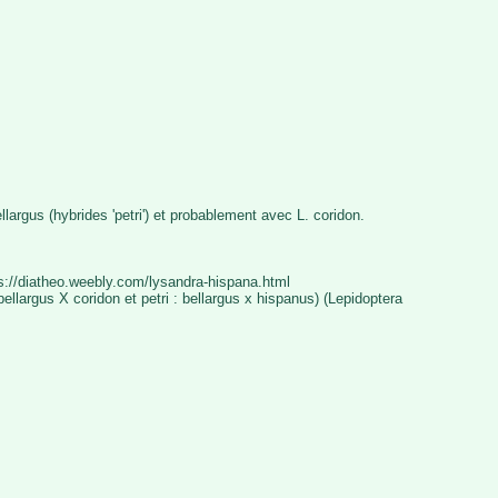
llargus (hybrides 'petri') et probablement avec L. coridon.
ps://diatheo.weebly.com/lysandra-hispana.html
llargus X coridon et petri : bellargus x hispanus) (Lepidoptera