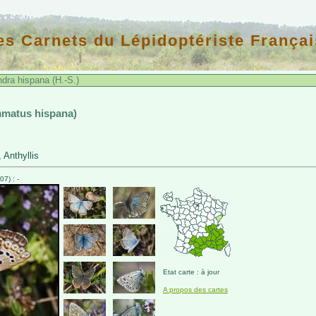
es Carnets du Lépidoptériste Françai
dra hispana (H.-S.)
mmatus hispana)
 Anthyllis
7) : -
Etat carte : à jour
A propos des cartes