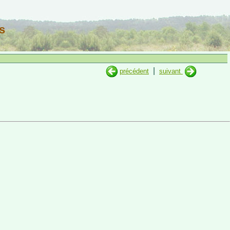
s
|
précédent
suivant