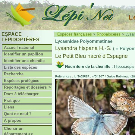
L
ESPACE
Espèces françaises
>
Rhopalocères
> Lysan
LÉPIDOPTÈRES
Lycaenidae Polyommatinae
Accueil national
Lysandra hispana H.-S.
( = Polyo
Identifier un papillon
Le Petit Bleu nacré d'Espagne
Identifier une chenille
Nourriture de la chenille :
Hippocrepis,
Liste des espèces
Recherche
Références : Id TAXREF : n°54267 / Guide Robineau (200
Espèces protégées
Reportages et dossiers
>
Docs à télécharger
Pratique
Liens
Quoi de neuf ?
>
A propos
Choisir un
département >>