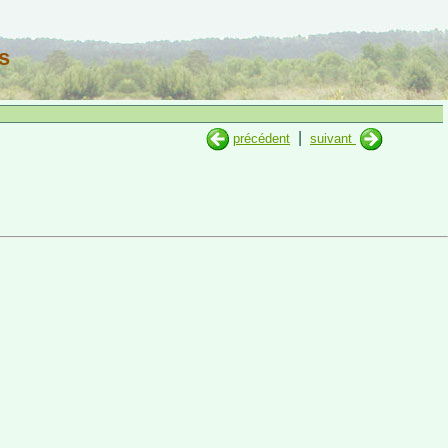
s
|
précédent
suivant