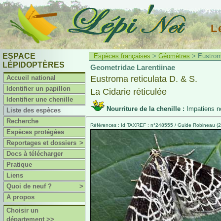
L
ESPACE
Espèces françaises
>
Géomètres
> Eustroma
LÉPIDOPTÈRES
Geometridae Larentiinae
Accueil national
Eustroma reticulata D. & S.
Identifier un papillon
La Cidarie réticulée
Identifier une chenille
Nourriture de la chenille :
Impatiens n
Liste des espèces
Recherche
Références : Id TAXREF : n°248555 / Guide Robineau (2
Espèces protégées
Reportages et dossiers
>
Docs à télécharger
Pratique
Liens
Quoi de neuf ?
>
A propos
Choisir un
département >>