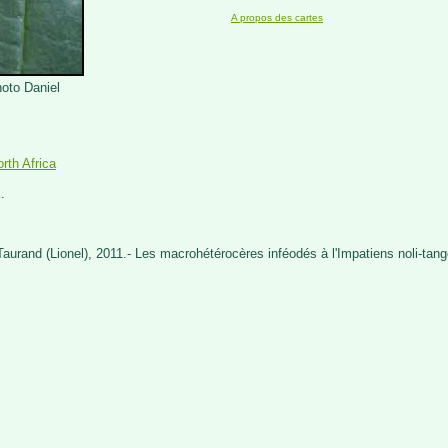
A propos des cartes
hoto Daniel
rth Africa
.
Taurand (Lionel), 2011.- Les macrohétérocères inféodés à l'Impatiens noli-tange