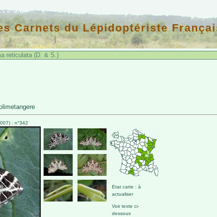
es Carnets du Lépidoptériste Françai
 reticulata (D. & S.)
olimetangere
007) : n°342
Etat carte : à
actualiser
Voir texte ci-
dessous