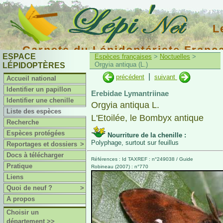
L
Carnets du Lépidoptériste Franç
ESPACE
Espèces françaises
>
Noctuelles
>
Orgyia antiqua (L.)
LÉPIDOPTÈRES
|
précédent
suivant
Accueil national
Identifier un papillon
Erebidae Lymantriinae
Identifier une chenille
Orgyia antiqua L.
Liste des espèces
L'Etoilée, le Bombyx antique
Recherche
Espèces protégées
Nourriture de la chenille :
Polyphage, surtout sur feuillus
Reportages et dossiers
>
Docs à télécharger
Références : Id TAXREF : n°249038 / Guide
Pratique
Robineau (2007) : n°770
Liens
Quoi de neuf ?
>
A propos
Choisir un
département >>