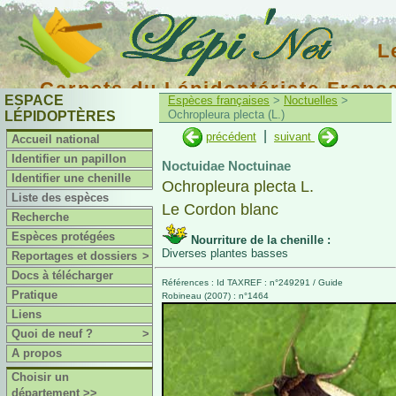
L
Carnets du Lépidoptériste Franç
ESPACE
Espèces françaises
>
Noctuelles
>
Ochropleura plecta (L.)
LÉPIDOPTÈRES
|
précédent
suivant
Accueil national
Identifier un papillon
Noctuidae Noctuinae
Identifier une chenille
Ochropleura plecta L.
Liste des espèces
Le Cordon blanc
Recherche
Espèces protégées
Nourriture de la chenille :
Diverses plantes basses
Reportages et dossiers
>
Docs à télécharger
Références : Id TAXREF : n°249291 / Guide
Pratique
Robineau (2007) : n°1464
Liens
Quoi de neuf ?
>
A propos
Choisir un
département >>