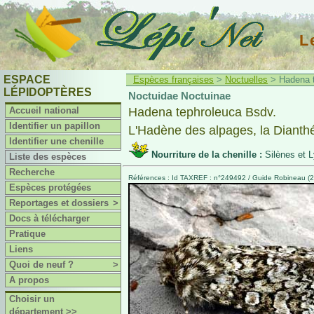
L
ESPACE
Espèces françaises
>
Noctuelles
> Hadena t
LÉPIDOPTÈRES
Noctuidae Noctuinae
Accueil national
Hadena tephroleuca Bsdv.
Identifier un papillon
L'Hadène des alpages, la Dianthé
Identifier une chenille
Nourriture de la chenille :
Silènes et 
Liste des espèces
Recherche
Références : Id TAXREF : n°249492 / Guide Robineau (2
Espèces protégées
Reportages et dossiers
>
Docs à télécharger
Pratique
Liens
Quoi de neuf ?
>
A propos
Choisir un
département >>