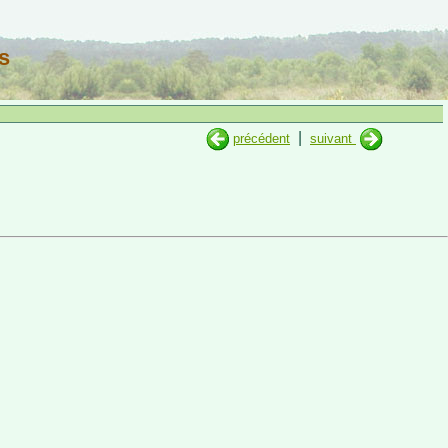
s
|
précédent
suivant