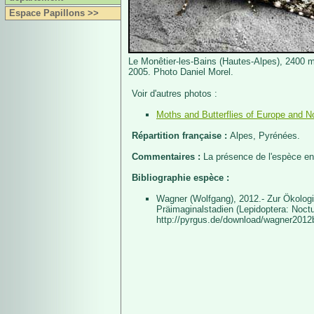
Espace Papillons >>
Le Monêtier-les-Bains (Hautes-Alpes), 2400 m,
2005. Photo Daniel Morel.
Voir d'autres photos :
Moths and Butterflies of Europe and No
Répartition française :
Alpes, Pyrénées.
Commentaires :
La présence de l'espèce en
Bibliographie espèce :
Wagner (Wolfgang), 2012.- Zur Ökologi
Präimaginalstadien (Lepidoptera: Noctu
http://pyrgus.de/download/wagner2012b