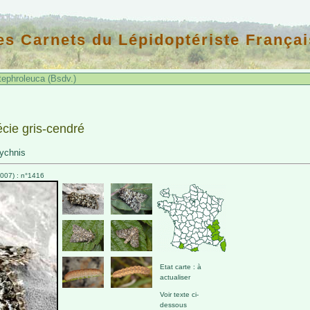
es Carnets du Lépidoptériste Françai
ephroleuca (Bsdv.)
cie gris-cendré
Lychnis
007) : n°1416
Etat carte : à
actualiser
Voir texte ci-
dessous