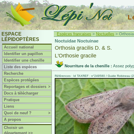
L
ESPACE
Espèces françaises
>
Noctuelles
> Orthosia 
LÉPIDOPTÈRES
Noctuidae Noctuinae
Accueil national
Orthosia gracilis D. & S.
Identifier un papillon
L'Orthosie gracile
Identifier une chenille
Nourriture de la chenille :
Assez poly
Liste des espèces
Recherche
Références : Id TAXREF : n°249580 / Guide Robineau (2
Espèces protégées
Reportages et dossiers
>
Docs à télécharger
Pratique
Liens
Quoi de neuf ?
>
A propos
Choisir un
département >>