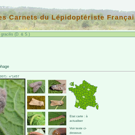
es Carnets du Lépidoptériste Françai
gracilis (D. & S.)
phage
007) : n°1457
Etat carte : à
actualiser
Voir texte ci-
dessous