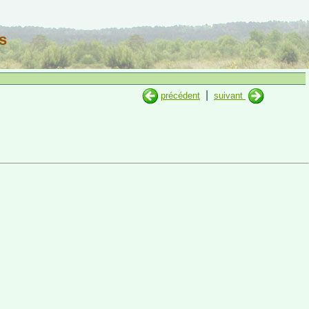
s
|
précédent
suivant