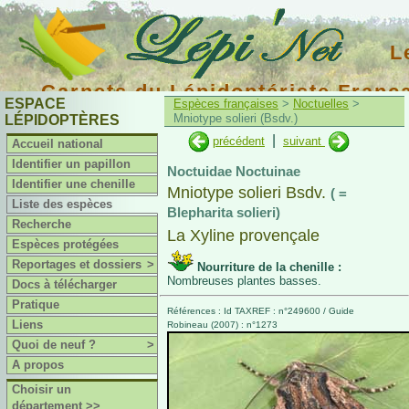
L
Carnets du Lépidoptériste Franç
ESPACE
Espèces françaises
>
Noctuelles
>
Mniotype solieri (Bsdv.)
LÉPIDOPTÈRES
|
précédent
suivant
Accueil national
Identifier un papillon
Noctuidae Noctuinae
Identifier une chenille
Mniotype solieri Bsdv.
( =
Liste des espèces
Blepharita solieri)
Recherche
La Xyline provençale
Espèces protégées
Reportages et dossiers
>
Nourriture de la chenille :
Nombreuses plantes basses.
Docs à télécharger
Pratique
Références : Id TAXREF : n°249600 / Guide
Liens
Robineau (2007) : n°1273
Quoi de neuf ?
>
A propos
Choisir un
département >>