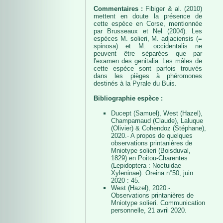
Commentaires :
Fibiger & al. (2010)
mettent en doute la présence de
cette espèce en Corse, mentionnée
par Brusseaux et Nel (2004). Les
espèces M. solieri, M. adjaciensis (=
spinosa) et M. occidentalis ne
peuvent être séparées que par
l'examen des genitalia. Les mâles de
cette espèce sont parfois trouvés
dans les pièges à phéromones
destinés à la Pyrale du Buis.
Bibliographie espèce :
Ducept (Samuel), West (Hazel),
Champarnaud (Claude), Laluque
(Olivier) & Cohendoz (Stéphane),
2020.- A propos de quelques
observations printanières de
Mniotype solieri (Boisduval,
1829) en Poitou-Charentes
(Lepidoptera : Noctuidae
Xyleninae). Oreina n°50, juin
2020 : 45.
West (Hazel), 2020.-
Observations printanières de
Mniotype solieri. Communication
personnelle, 21 avril 2020.