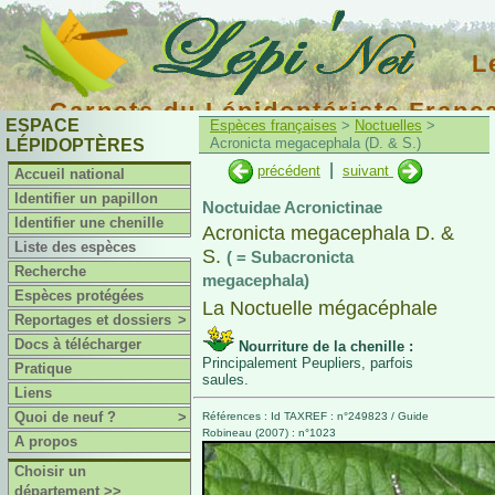
L
Carnets du Lépidoptériste Franç
ESPACE
Espèces françaises
>
Noctuelles
>
Acronicta megacephala (D. & S.)
LÉPIDOPTÈRES
|
précédent
suivant
Accueil national
Identifier un papillon
Noctuidae Acronictinae
Identifier une chenille
Acronicta megacephala D. &
Liste des espèces
S.
( = Subacronicta
Recherche
megacephala)
Espèces protégées
La Noctuelle mégacéphale
Reportages et dossiers
>
Docs à télécharger
Nourriture de la chenille :
Principalement Peupliers, parfois
Pratique
saules.
Liens
Quoi de neuf ?
>
Références : Id TAXREF : n°249823 / Guide
Robineau (2007) : n°1023
A propos
Choisir un
département >>