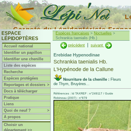
L
Carnets du Lépidoptériste Franç
ESPACE
Espèces françaises
>
Noctuelles
>
Schrankia taenialis (Hb.)
LÉPIDOPTÈRES
|
précédent
suivant
Accueil national
Identifier un papillon
Erebidae Hypenodinae
Identifier une chenille
Schrankia taenialis Hb.
Liste des espèces
L'Hypénode de la Callune
Recherche
Espèces protégées
Nourriture de la chenille :
Fleurs
de Thym, Bruyères...
Reportages et dossiers
>
Docs à télécharger
Références : Id TAXREF : n°249117 / Guide
Pratique
Robineau (2007) : n°879
Liens
Quoi de neuf ?
>
A propos
Choisir un
département >>