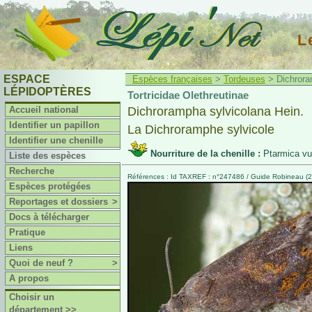
L
ESPACE
Espèces françaises
>
Tordeuses
> Dichroram
LÉPIDOPTÈRES
Tortricidae Olethreutinae
Accueil national
Dichrorampha sylvicolana Hein.
Identifier un papillon
La Dichroramphe sylvicole
Identifier une chenille
Nourriture de la chenille :
Ptarmica vu
Liste des espèces
Recherche
Références : Id TAXREF : n°247486 / Guide Robineau (20
Espèces protégées
Reportages et dossiers
>
Docs à télécharger
Pratique
Liens
Quoi de neuf ?
>
A propos
Choisir un
département >>