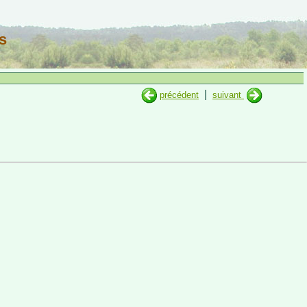
s
|
précédent
suivant