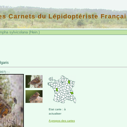
es Carnets du Lépidoptériste Françai
pha sylvicolana (Hein.)
lgaris
07) : -
Etat carte : à
actualiser
A propos des cartes