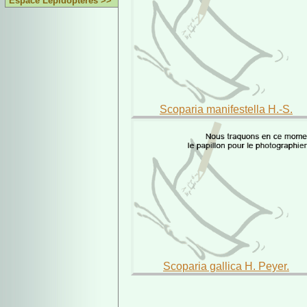
Espace Lépidoptères >>
Scoparia manifestella H.-S.
Scoparia gallica H. Peyer.