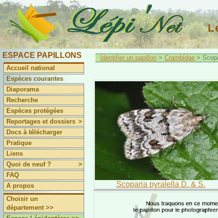
L
ESPACE PAPILLONS
Identifier un papillon
>
Crambidae
> Scopa
Accueil national
Espèces courantes
Diaporama
Recherche
Espèces protégées
Reportages et dossiers
>
Docs à télécharger
Pratique
Liens
Quoi de neuf ?
>
FAQ
Scoparia pyralella D. & S.
A propos
Choisir un
département >>