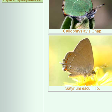
Espace Lépidoptères >>
Callophrys avis Chap.
Satyrium esculi Hb.