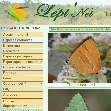
L
ESPACE PAPILLONS
Identifier un papillon
>
Lycaenidae
> Thec
Accueil national
Espèces courantes
Diaporama
Recherche
Espèces protégées
Reportages et dossiers
>
Docs à télécharger
Pratique
Liens
Quoi de neuf ?
>
Thecla betulae L.
FAQ
A propos
Choisir un
département >>