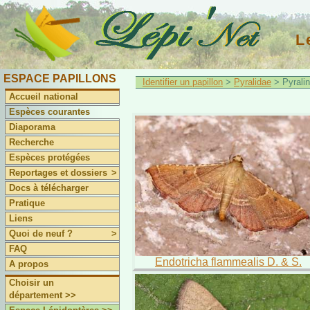
L
ESPACE PAPILLONS
Identifier un papillon
>
Pyralidae
> Pyrali
Accueil national
Espèces courantes
Diaporama
Recherche
Espèces protégées
Reportages et dossiers
>
Docs à télécharger
Pratique
Liens
Quoi de neuf ?
>
FAQ
Endotricha flammealis D. & S.
A propos
Choisir un
département >>