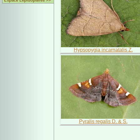
Espace Lépidoptères >>
Hypsopygia incarnatalis Z.
Pyralis regalis D. & S.