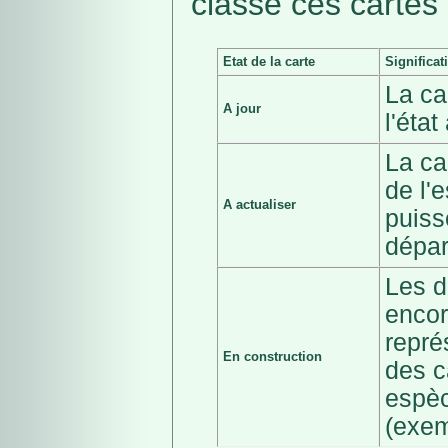
classé ces cartes 
Etat de la carte
Significat
La ca
A jour
l'éta
La ca
de l'
A actualiser
puiss
dépar
Les d
encor
repré
En construction
des c
espèc
(exem