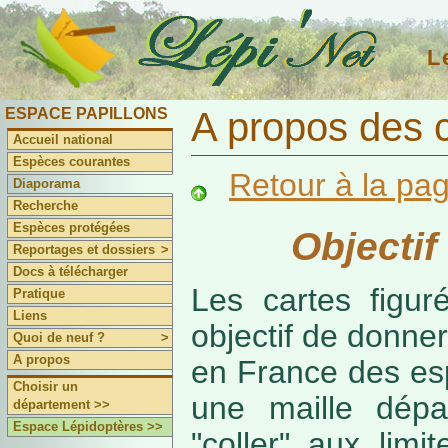
L
ESPACE PAPILLONS
A propos des 
Accueil national
Espèces courantes
Retour à la pa
Diaporama
Recherche
Espèces protégées
Objectif
Reportages et dossiers
>
Docs à télécharger
Les cartes figur
Pratique
Liens
objectif de donner
Quoi de neuf ?
>
A propos
en France des es
Choisir un
une maille dépa
département >>
Espace Lépidoptères >>
"coller" aux limi