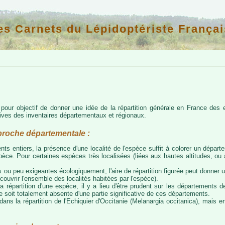
es Carnets du Lépidoptériste Françai
d pour objectif de donner une idée de la répartition générale en France de
atives des inventaires départementaux et régionaux.
proche départementale :
nts entiers, la présence d'une localité de l'espèce suffit à colorer un départem
espèce. Pour certaines espèces très localisées (liées aux hautes altitudes, o
 ou peu exigeantes écologiquement, l'aire de répartition figurée peut donner
couvrir l'ensemble des localités habitées par l'espèce).
a répartition d'une espèce, il y a lieu d'être prudent sur les départements de
ce soit totalement absente d'une partie significative de ces départements.
ns la répartition de l'Echiquier d'Occitanie (Melanargia occitanica), mais e