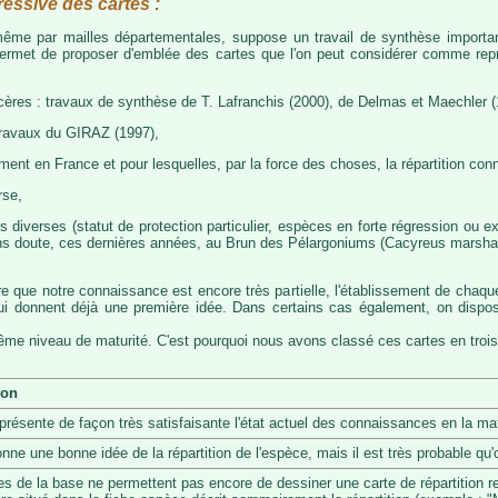
ressive des cartes :
, même par mailles départementales, suppose un travail de synthèse importa
permet de proposer d'emblée des cartes que l'on peut considérer comme représ
cères : travaux de synthèse de T. Lafranchis (2000), de Delmas et Maechler (
travaux du GIRAZ (1997),
t en France et pour lesquelles, par la force des choses, la répartition con
rse,
diverses (statut de protection particulier, espèces en forte régression ou exp
s doute, ces dernières années, au Brun des Pélargoniums (Cacyreus marshalii)
re que notre connaissance est encore très partielle, l'établissement de chaqu
 qui donnent déjà une première idée. Dans certains cas également, on dis
même niveau de maturité. C'est pourquoi nous avons classé ces cartes en trois
ion
eprésente de façon très satisfaisante l'état actuel des connaissances en la mat
onne une bonne idée de la répartition de l'espèce, mais il est très probable q
s de la base ne permettent pas encore de dessiner une carte de répartition r