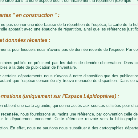
e situé dans la fiche espèce décrit sommairement la répartition (exemple : "M
artes " en construction " :
e ne pas donner une idée fausse de la répartition de l'espèce, la carte de la f
die apparaît avec une ébauche de répartition, ainsi que les références justific
t données récentes :
tements pour lesquels nous n'avons pas de donnée récente de l'espèce. Par con
taires publiés ne précisent pas les dates de dernière observation. Dans ce
les à la date de publication de l'inventaire.
ur certains départements nous n'ayons à notre disposition que des publicati
our autant que l'espèce concernée s'y trouve menacée de disparition. Dans c
ormations (uniquement sur l'Espace Lépidoptères) :
 on obtient une carte agrandie, qui donne accès aux sources utilisées pour c
 recensée
, nous fournissons au moins une référence, par convention celle de 
 sur le département concerné. Cette référence renvoie vers la bibliograph
tion. En effet, nous ne saurions nous substituer à des cartographies départeme