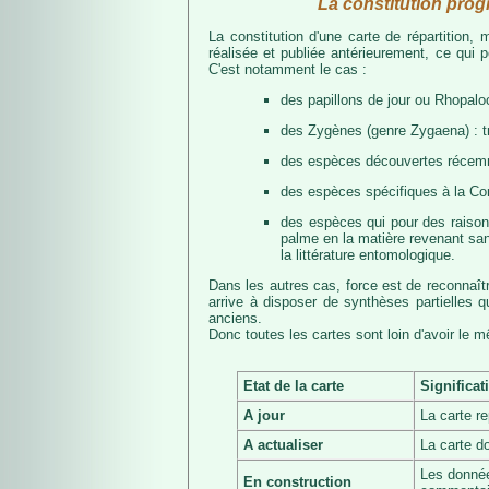
La constitution prog
La constitution d'une carte de répartition
réalisée et publiée antérieurement, ce qui 
C'est notamment le cas :
des papillons de jour ou Rhopalo
des Zygènes (genre Zygaena) : 
des espèces découvertes récemmen
des espèces spécifiques à la Co
des espèces qui pour des raisons 
palme en la matière revenant san
la littérature entomologique.
Dans les autres cas, force est de reconnaît
arrive à disposer de synthèses partielles
anciens.
Donc toutes les cartes sont loin d'avoir le 
Etat de la carte
Significat
A jour
La carte r
A actualiser
La carte d
Les donnée
En construction