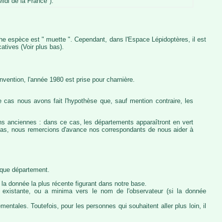
idi de la France").
iche espèce est " muette ". Cependant, dans l'Espace Lépidoptères, il est
atives (Voir plus bas).
vention, l'année 1980 est prise pour charnière.
 cas nous avons fait l'hypothèse que, sauf mention contraire, les
ons anciennes : dans ce cas, les départements apparaîtront en vert
e cas, nous remercions d'avance nos correspondants de nous aider à
haque département.
la donnée la plus récente figurant dans notre base.
ie existante, ou a minima vers le nom de l'observateur (si la donnée
ntales. Toutefois, pour les personnes qui souhaitent aller plus loin, il