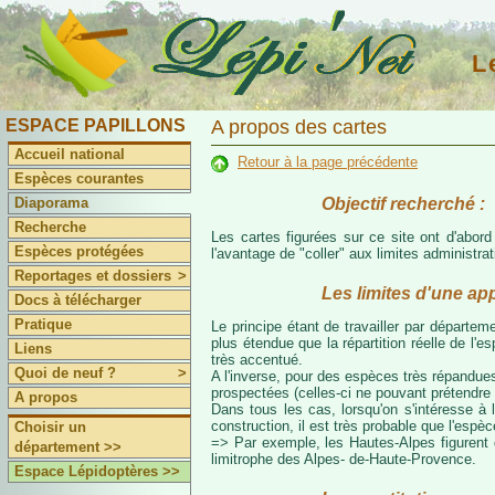
L
ESPACE PAPILLONS
A propos des cartes
Accueil national
Retour à la page précédente
Espèces courantes
Objectif recherché :
Diaporama
Recherche
Les cartes figurées sur ce site ont d'abor
Espèces protégées
l'avantage de "coller" aux limites administr
Reportages et dossiers
>
Les limites d'une ap
Docs à télécharger
Pratique
Le principe étant de travailler par départeme
plus étendue que la répartition réelle de l'
Liens
très accentué.
Quoi de neuf ?
>
A l'inverse, pour des espèces très répandues
prospectées (celles-ci ne pouvant prétendre 
A propos
Dans tous les cas, lorsqu'on s'intéresse à l
construction, il est très probable que l'espè
Choisir un
=> Par exemple, les Hautes-Alpes figurent da
département >>
limitrophe des Alpes- de-Haute-Provence.
Espace Lépidoptères >>