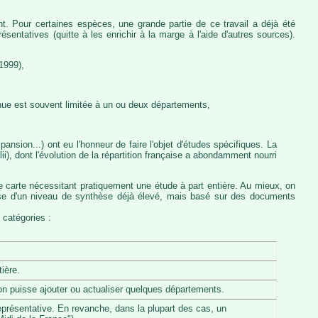
nt. Pour certaines espèces, une grande partie de ce travail a déjà été
entatives (quitte à les enrichir à la marge à l'aide d'autres sources).
1999),
nue est souvent limitée à un ou deux départements,
ansion...) ont eu l'honneur de faire l'objet d'études spécifiques. La
, dont l'évolution de la répartition française a abondamment nourri
e carte nécessitant pratiquement une étude à part entière. Au mieux, on
pose d'un niveau de synthèse déjà élevé, mais basé sur des documents
 catégories :
ière.
u'on puisse ajouter ou actualiser quelques départements.
eprésentative. En revanche, dans la plupart des cas, un