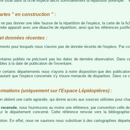
e situé dans la fiche espèce décrit sommairement la répartition (exemple : "M
artes " en construction " :
e ne pas donner une idée fausse de la répartition de l'espèce, la carte de la f
die apparaît avec une ébauche de répartition, ainsi que les références justific
t données récentes :
tements pour lesquels nous n'avons pas de donnée récente de l'espèce. Par con
taires publiés ne précisent pas les dates de dernière observation. Dans ce
les à la date de publication de l'inventaire.
ur certains départements nous n'ayons à notre disposition que des publicati
our autant que l'espèce concernée s'y trouve menacée de disparition. Dans c
ormations (uniquement sur l'Espace Lépidoptères) :
 on obtient une carte agrandie, qui donne accès aux sources utilisées pour c
 recensée
, nous fournissons au moins une référence, par convention celle de 
 sur le département concerné. Cette référence renvoie vers la bibliograph
tion. En effet, nous ne saurions nous substituer à des cartographies départeme