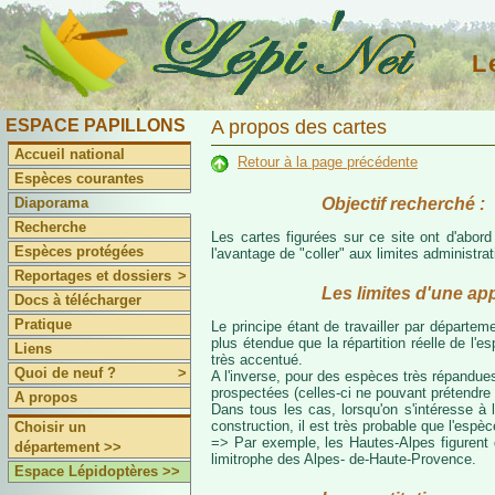
L
ESPACE PAPILLONS
A propos des cartes
Accueil national
Retour à la page précédente
Espèces courantes
Objectif recherché :
Diaporama
Recherche
Les cartes figurées sur ce site ont d'abor
Espèces protégées
l'avantage de "coller" aux limites administr
Reportages et dossiers
>
Les limites d'une ap
Docs à télécharger
Pratique
Le principe étant de travailler par départeme
plus étendue que la répartition réelle de l'
Liens
très accentué.
Quoi de neuf ?
>
A l'inverse, pour des espèces très répandues
prospectées (celles-ci ne pouvant prétendre 
A propos
Dans tous les cas, lorsqu'on s'intéresse à l
construction, il est très probable que l'espè
Choisir un
=> Par exemple, les Hautes-Alpes figurent da
département >>
limitrophe des Alpes- de-Haute-Provence.
Espace Lépidoptères >>