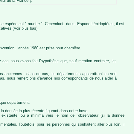
idi de la France").
iche espèce est " muette ". Cependant, dans l'Espace Lépidoptères, il est
atives (Voir plus bas).
vention, l'année 1980 est prise pour charnière.
 cas nous avons fait l'hypothèse que, sauf mention contraire, les
ons anciennes : dans ce cas, les départements apparaîtront en vert
e cas, nous remercions d'avance nos correspondants de nous aider à
haque département.
la donnée la plus récente figurant dans notre base.
ie existante, ou a minima vers le nom de l'observateur (si la donnée
ntales. Toutefois, pour les personnes qui souhaitent aller plus loin, il