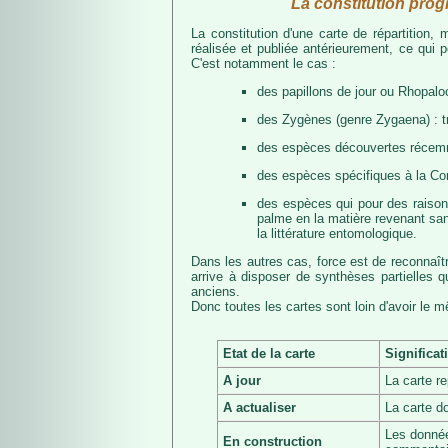
La constitution prog
La constitution d'une carte de répartition
réalisée et publiée antérieurement, ce qui 
C'est notamment le cas :
des papillons de jour ou Rhopalo
des Zygènes (genre Zygaena) : 
des espèces découvertes récemmen
des espèces spécifiques à la Co
des espèces qui pour des raisons 
palme en la matière revenant san
la littérature entomologique.
Dans les autres cas, force est de reconnaît
arrive à disposer de synthèses partielles
anciens.
Donc toutes les cartes sont loin d'avoir le 
Etat de la carte
Significat
A jour
La carte r
A actualiser
La carte d
Les donnée
En construction