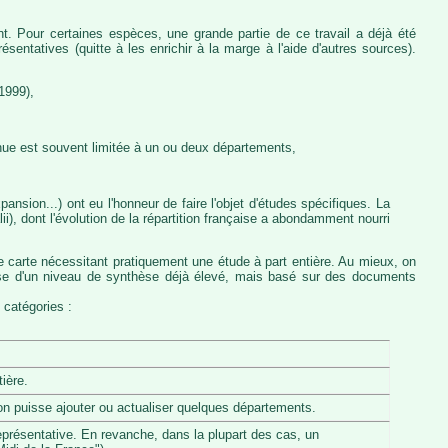
nt. Pour certaines espèces, une grande partie de ce travail a déjà été
entatives (quitte à les enrichir à la marge à l'aide d'autres sources).
1999),
nue est souvent limitée à un ou deux départements,
ansion...) ont eu l'honneur de faire l'objet d'études spécifiques. La
, dont l'évolution de la répartition française a abondamment nourri
e carte nécessitant pratiquement une étude à part entière. Au mieux, on
pose d'un niveau de synthèse déjà élevé, mais basé sur des documents
 catégories :
ière.
u'on puisse ajouter ou actualiser quelques départements.
eprésentative. En revanche, dans la plupart des cas, un