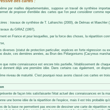
ressive des cartes :
, même par mailles départementales, suppose un travail de synthèse importa
permet de proposer d'emblée des cartes que l'on peut considérer comme représ
cères : travaux de synthèse de T. Lafranchis (2000), de Delmas et Maechler (
travaux du GIRAZ (1997),
t en France et pour lesquelles, par la force des choses, la répartition con
rse,
diverses (statut de protection particulier, espèces en forte régression ou exp
s doute, ces dernières années, au Brun des Pélargoniums (Cacyreus marshalii)
re que notre connaissance est encore très partielle, l'établissement de chaqu
 qui donnent déjà une première idée. Dans certains cas également, on dis
même niveau de maturité. C'est pourquoi nous avons classé ces cartes en trois
ion
eprésente de façon très satisfaisante l'état actuel des connaissances en la mat
onne une bonne idée de la répartition de l'espèce, mais il est très probable q
s de la base ne permettent pas encore de dessiner une carte de répartition r