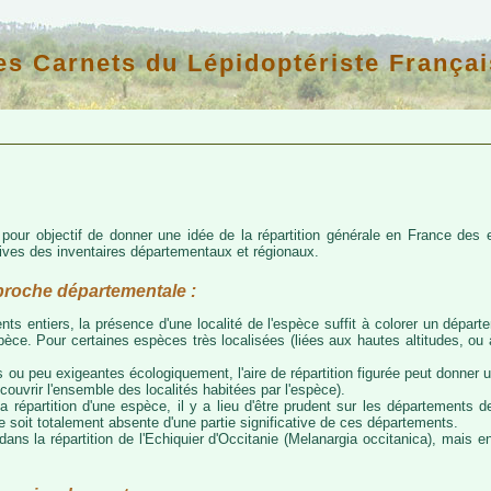
es Carnets du Lépidoptériste Françai
d pour objectif de donner une idée de la répartition générale en France de
atives des inventaires départementaux et régionaux.
proche départementale :
nts entiers, la présence d'une localité de l'espèce suffit à colorer un départem
espèce. Pour certaines espèces très localisées (liées aux hautes altitudes, o
 ou peu exigeantes écologiquement, l'aire de répartition figurée peut donner
couvrir l'ensemble des localités habitées par l'espèce).
a répartition d'une espèce, il y a lieu d'être prudent sur les départements de
ce soit totalement absente d'une partie significative de ces départements.
ns la répartition de l'Echiquier d'Occitanie (Melanargia occitanica), mais e