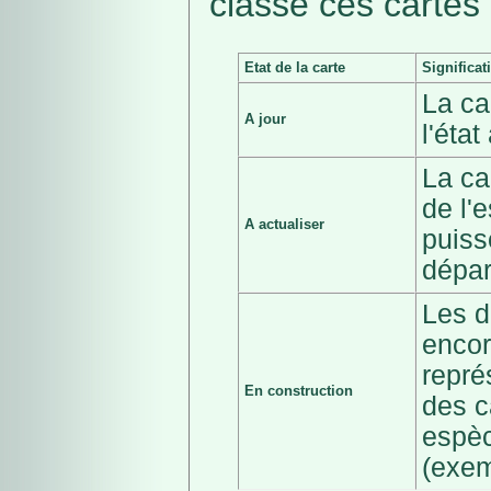
classé ces cartes 
Etat de la carte
Significat
La ca
A jour
l'éta
La ca
de l'
A actualiser
puiss
dépar
Les d
encor
repré
En construction
des c
espèc
(exem