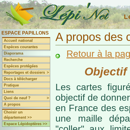
L
ESPACE PAPILLONS
A propos des 
Accueil national
Espèces courantes
Retour à la pa
Diaporama
Recherche
Espèces protégées
Objectif
Reportages et dossiers
>
Docs à télécharger
Les cartes figur
Pratique
Liens
objectif de donner
Quoi de neuf ?
>
A propos
en France des es
Choisir un
une maille dépa
département >>
Espace Lépidoptères >>
"coller" aux limi