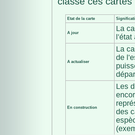
classé ces cartes 
Etat de la carte
Significat
La ca
A jour
l'éta
La ca
de l'
A actualiser
puiss
dépar
Les d
encor
repré
En construction
des c
espèc
(exem