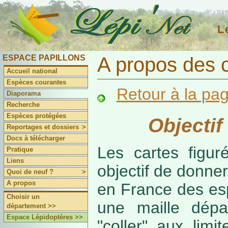
L
ESPACE PAPILLONS
A propos des 
Accueil national
Espèces courantes
Retour à la pa
Diaporama
Recherche
Espèces protégées
Objectif
Reportages et dossiers
>
Docs à télécharger
Les cartes figur
Pratique
Liens
objectif de donner
Quoi de neuf ?
>
A propos
en France des es
Choisir un
une maille dépa
département >>
Espace Lépidoptères >>
"coller" aux limi