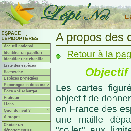
L
ESPACE
A propos des 
LÉPIDOPTÈRES
Accueil national
Retour à la pa
Identifier un papillon
Identifier une chenille
Liste des espèces
Objectif
Recherche
Espèces protégées
Reportages et dossiers
>
Les cartes figur
Docs à télécharger
objectif de donner
Pratique
Liens
en France des es
Quoi de neuf ?
>
une maille dépa
A propos
Choisir un
"coller" aux limi
département >>