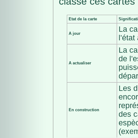
classé ces cartes 
Etat de la carte
Significat
La ca
A jour
l'éta
La ca
de l'
A actualiser
puiss
dépar
Les d
encor
repré
En construction
des c
espèc
(exem