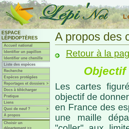
L
ESPACE
A propos des 
LÉPIDOPTÈRES
Accueil national
Retour à la pa
Identifier un papillon
Identifier une chenille
Liste des espèces
Objectif
Recherche
Espèces protégées
Reportages et dossiers
>
Les cartes figur
Docs à télécharger
objectif de donner
Pratique
Liens
en France des es
Quoi de neuf ?
>
une maille dépa
A propos
Choisir un
"coller" aux limi
département >>