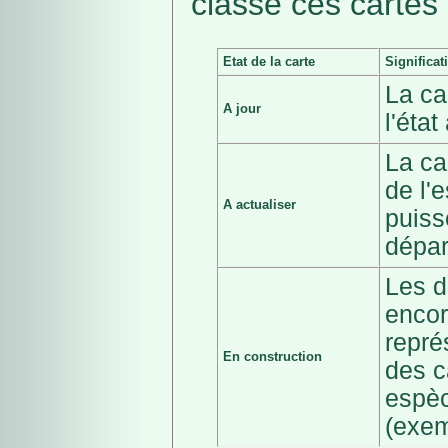
classé ces cartes 
Etat de la carte
Significat
La ca
A jour
l'éta
La ca
de l'
A actualiser
puiss
dépar
Les d
encor
repré
En construction
des c
espèc
(exem