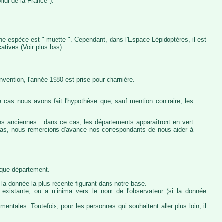
idi de la France").
iche espèce est " muette ". Cependant, dans l'Espace Lépidoptères, il est
atives (Voir plus bas).
vention, l'année 1980 est prise pour charnière.
 cas nous avons fait l'hypothèse que, sauf mention contraire, les
ons anciennes : dans ce cas, les départements apparaîtront en vert
e cas, nous remercions d'avance nos correspondants de nous aider à
haque département.
la donnée la plus récente figurant dans notre base.
ie existante, ou a minima vers le nom de l'observateur (si la donnée
ntales. Toutefois, pour les personnes qui souhaitent aller plus loin, il