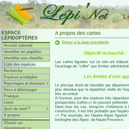
L
ESPACE
A propos des cartes
LÉPIDOPTÈRES
Retour à la page précédente
Accueil national
Identifier un papillon
Objectif recherché :
Identifier une chenille
Les cartes figurées sur ce site ont d'abor
Liste des espèces
l'avantage de "coller" aux limites administr
Recherche
Les limites d'une ap
Espèces protégées
Reportages et dossiers
>
Le principe étant de travailler par départeme
plus étendue que la répartition réelle de l'
Docs à télécharger
très accentué.
Pratique
A l'inverse, pour des espèces très répandues
prospectées (celles-ci ne pouvant prétendre 
Liens
Dans tous les cas, lorsqu'on s'intéresse à l
Quoi de neuf ?
>
construction, il est très probable que l'espè
A propos
=> Par exemple, les Hautes-Alpes figurent da
limitrophe des Alpes- de-Haute-Provence.
Choisir un
département >>