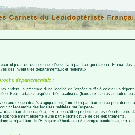
es Carnets du Lépidoptériste Françai
d pour objectif de donner une idée de la répartition générale en France de
atives des inventaires départementaux et régionaux.
proche départementale :
nts entiers, la présence d'une localité de l'espèce suffit à colorer un départem
espèce. Pour certaines espèces très localisées (liées aux hautes altitudes, o
 ou peu exigeantes écologiquement, l'aire de répartition figurée peut donner
couvrir l'ensemble des localités habitées par l'espèce).
a répartition d'une espèce, il y a lieu d'être prudent sur les départements de
ce soit totalement absente d'une partie significative de ces départements.
ns la répartition de l'Echiquier d'Occitanie (Melanargia occitanica), mais e