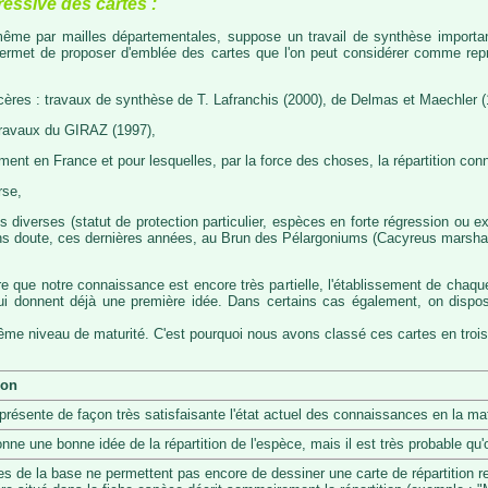
ressive des cartes :
, même par mailles départementales, suppose un travail de synthèse importa
permet de proposer d'emblée des cartes que l'on peut considérer comme représ
cères : travaux de synthèse de T. Lafranchis (2000), de Delmas et Maechler (
travaux du GIRAZ (1997),
t en France et pour lesquelles, par la force des choses, la répartition con
rse,
diverses (statut de protection particulier, espèces en forte régression ou exp
s doute, ces dernières années, au Brun des Pélargoniums (Cacyreus marshalii)
re que notre connaissance est encore très partielle, l'établissement de chaqu
 qui donnent déjà une première idée. Dans certains cas également, on dis
même niveau de maturité. C'est pourquoi nous avons classé ces cartes en trois
ion
eprésente de façon très satisfaisante l'état actuel des connaissances en la mat
onne une bonne idée de la répartition de l'espèce, mais il est très probable q
s de la base ne permettent pas encore de dessiner une carte de répartition r