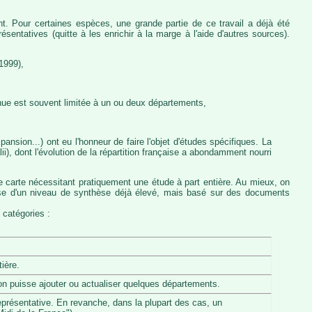
nt. Pour certaines espèces, une grande partie de ce travail a déjà été
entatives (quitte à les enrichir à la marge à l'aide d'autres sources).
1999),
nue est souvent limitée à un ou deux départements,
ansion...) ont eu l'honneur de faire l'objet d'études spécifiques. La
, dont l'évolution de la répartition française a abondamment nourri
e carte nécessitant pratiquement une étude à part entière. Au mieux, on
pose d'un niveau de synthèse déjà élevé, mais basé sur des documents
 catégories :
ière.
u'on puisse ajouter ou actualiser quelques départements.
eprésentative. En revanche, dans la plupart des cas, un