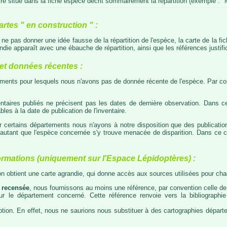
e situé dans la fiche espèce décrit sommairement la répartition (exemple : "M
artes " en construction " :
e ne pas donner une idée fausse de la répartition de l'espèce, la carte de la f
die apparaît avec une ébauche de répartition, ainsi que les références justific
t données récentes :
tements pour lesquels nous n'avons pas de donnée récente de l'espèce. Par con
taires publiés ne précisent pas les dates de dernière observation. Dans ce
les à la date de publication de l'inventaire.
ur certains départements nous n'ayons à notre disposition que des publicati
our autant que l'espèce concernée s'y trouve menacée de disparition. Dans c
ormations (uniquement sur l'Espace Lépidoptères) :
 on obtient une carte agrandie, qui donne accès aux sources utilisées pour c
 recensée
, nous fournissons au moins une référence, par convention celle de 
 sur le département concerné. Cette référence renvoie vers la bibliograph
tion. En effet, nous ne saurions nous substituer à des cartographies départeme