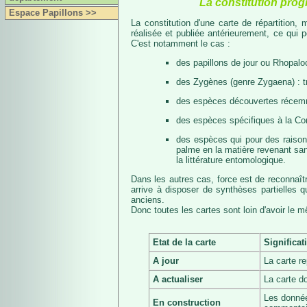
La constitution prog
Espace Papillons >>
La constitution d'une carte de répartition
réalisée et publiée antérieurement, ce qui 
C'est notamment le cas :
des papillons de jour ou Rhopalo
des Zygènes (genre Zygaena) : 
des espèces découvertes récemmen
des espèces spécifiques à la Co
des espèces qui pour des raisons 
palme en la matière revenant san
la littérature entomologique.
Dans les autres cas, force est de reconnaît
arrive à disposer de synthèses partielles
anciens.
Donc toutes les cartes sont loin d'avoir le 
Etat de la carte
Significat
A jour
La carte r
A actualiser
La carte d
Les donnée
En construction