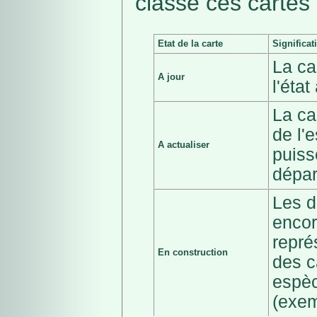
classé ces cartes 
Etat de la carte
Significat
La ca
A jour
l'éta
La ca
de l'
A actualiser
puiss
dépar
Les d
encor
repré
En construction
des c
espèc
(exem