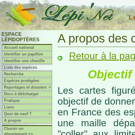
L
ESPACE
A propos des 
LÉPIDOPTÈRES
Accueil national
Retour à la pa
Identifier un papillon
Identifier une chenille
Liste des espèces
Objectif
Recherche
Espèces protégées
Reportages et dossiers
>
Les cartes figur
Docs à télécharger
objectif de donner
Pratique
Liens
en France des es
Quoi de neuf ?
>
une maille dépa
A propos
Choisir un
"coller" aux limi
département >>