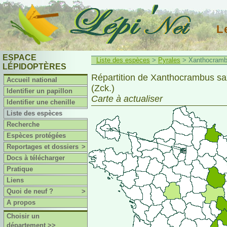
L
ESPACE
Liste des espèces
>
Pyrales
> Xanthocrambu
LÉPIDOPTÈRES
Répartition de Xanthocrambus sa
Accueil national
(Zck.)
Identifier un papillon
Carte à actualiser
Identifier une chenille
Liste des espèces
Recherche
Espèces protégées
Reportages et dossiers
>
Docs à télécharger
Pratique
Liens
Quoi de neuf ?
>
A propos
Choisir un
département >>