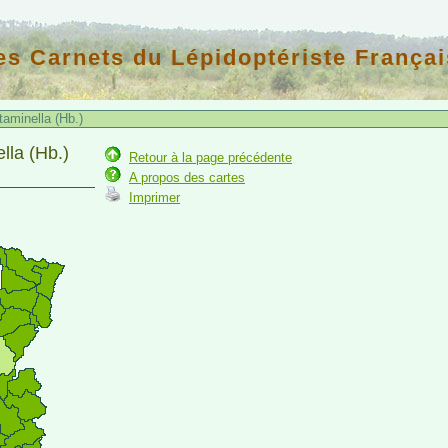
es Carnets du Lépidoptériste Françai
aminella (Hb.)
lla (Hb.)
Retour à la page précédente
A propos des cartes
Imprimer