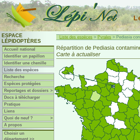
L
ESPACE
Liste des espèces
>
Pyrales
> Pediasia cont
LÉPIDOPTÈRES
Répartition de Pediasia contamine
Accueil national
Carte à actualiser
Identifier un papillon
Identifier une chenille
Liste des espèces
Recherche
Espèces protégées
Reportages et dossiers
>
Docs à télécharger
Pratique
Liens
Quoi de neuf ?
>
A propos
Choisir un
département >>