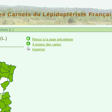
es Carnets du Lépidoptériste Françai
mbata (L.)
(L.)
Retour à la page précédente
A propos des cartes
Imprimer