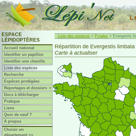
L
ESPACE
Liste des espèces
>
Pyrales
> Evergestis li
LÉPIDOPTÈRES
Répartition de Evergestis limbata 
Accueil national
Carte à actualiser
Identifier un papillon
Identifier une chenille
Liste des espèces
Recherche
Espèces protégées
Reportages et dossiers
>
Docs à télécharger
Pratique
Liens
Quoi de neuf ?
>
A propos
Choisir un
département >>