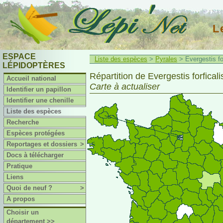
L
ESPACE
Liste des espèces
>
Pyrales
> Evergestis for
LÉPIDOPTÈRES
Répartition de Evergestis forficalis
Accueil national
Carte à actualiser
Identifier un papillon
Identifier une chenille
Liste des espèces
Recherche
Espèces protégées
Reportages et dossiers
>
Docs à télécharger
Pratique
Liens
Quoi de neuf ?
>
A propos
Choisir un
département >>