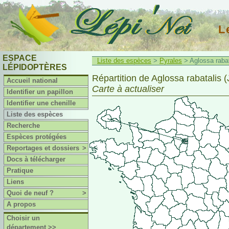
L
ESPACE
Liste des espèces
>
Pyrales
> Aglossa rabat
LÉPIDOPTÈRES
Répartition de Aglossa rabatalis (
Accueil national
Carte à actualiser
Identifier un papillon
Identifier une chenille
Liste des espèces
Recherche
Espèces protégées
Reportages et dossiers
>
Docs à télécharger
Pratique
Liens
Quoi de neuf ?
>
A propos
Choisir un
département >>