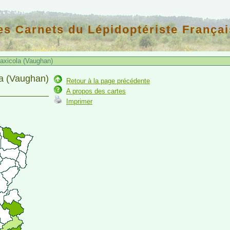
es Carnets du Lépidoptériste Françai
axicola (Vaughan)
la (Vaughan)
Retour à la page précédente
A propos des cartes
Imprimer