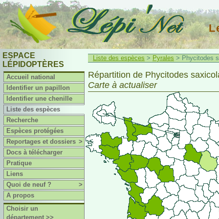
L
ESPACE
Liste des espèces
>
Pyrales
> Phycitodes s
LÉPIDOPTÈRES
Répartition de Phycitodes saxico
Accueil national
Carte à actualiser
Identifier un papillon
Identifier une chenille
Liste des espèces
Recherche
Espèces protégées
Reportages et dossiers
>
Docs à télécharger
Pratique
Liens
Quoi de neuf ?
>
A propos
Choisir un
département >>