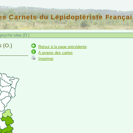
es Carnets du Lépidoptériste Françai
syche iolas (O.)
s (O.)
Retour à la page précédente
A propos des cartes
Imprimer