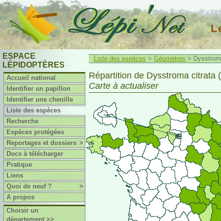
L
ESPACE
Liste des espèces
>
Géomètres
> Dysstroma 
LÉPIDOPTÈRES
Répartition de Dysstroma citrata (
Accueil national
Carte à actualiser
Identifier un papillon
Identifier une chenille
Liste des espèces
Recherche
Espèces protégées
Reportages et dossiers
>
Docs à télécharger
Pratique
Liens
Quoi de neuf ?
>
A propos
Choisir un
département >>