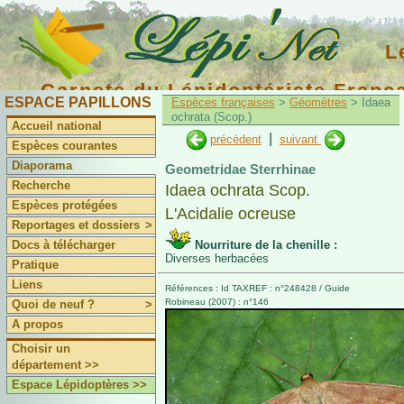
L
Carnets du Lépidoptériste Franç
ESPACE PAPILLONS
Espèces françaises
>
Géomètres
> Idaea
ochrata (Scop.)
Accueil national
|
précédent
suivant
Espèces courantes
Diaporama
Geometridae Sterrhinae
Recherche
Idaea ochrata Scop.
Espèces protégées
L'Acidalie ocreuse
Reportages et dossiers
>
Docs à télécharger
Nourriture de la chenille :
Diverses herbacées
Pratique
Liens
Références : Id TAXREF : n°248428 / Guide
Robineau (2007) : n°146
Quoi de neuf ?
>
A propos
Choisir un
département >>
Espace Lépidoptères >>