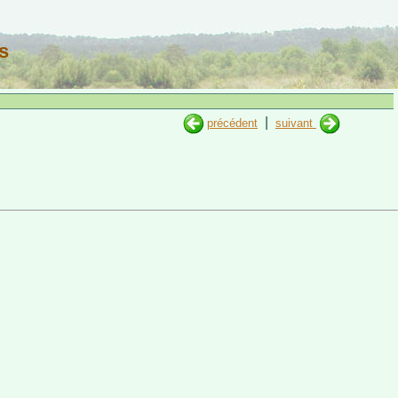
s
|
précédent
suivant