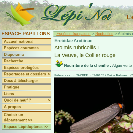
L
ESPACE PAPILLONS
Espèces françaises
>
Noctuelles
> Atolmis ru
Erebidae Arctiinae
Accueil national
Atolmis rubricollis L.
Espèces courantes
Diaporama
La Veuve, le Collier rouge
Recherche
Nourriture de la chenille :
Algue verte
Espèces protégées
Reportages et dossiers
>
Références : Id TAXREF : n°249105 / Guide Robineau (2
Docs à télécharger
Pratique
Liens
Quoi de neuf ?
>
A propos
Choisir un
département >>
Espace Lépidoptères >>