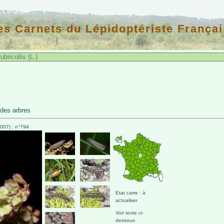
es Carnets du Lépidoptériste Françai
bricollis (L.)
 des arbres
007) : n°794
Etat carte : à
actualiser
Voir texte ci-
dessous