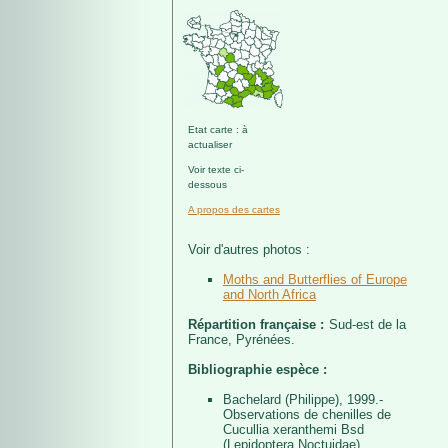
Etat carte : à
actualiser
Voir texte ci-
dessous
A propos des cartes
Voir d'autres photos :
Moths and Butterflies of Europe
and North Africa
Répartition française :
Sud-est de la
France, Pyrénées.
Bibliographie espèce :
Bachelard (Philippe), 1999.-
Observations de chenilles de
Cucullia xeranthemi Bsd
(Lepidoptera Noctuidae).