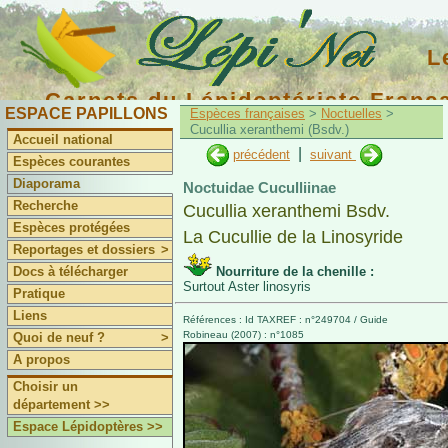
L
Carnets du Lépidoptériste Franç
ESPACE PAPILLONS
Espèces françaises
>
Noctuelles
>
Cucullia xeranthemi (Bsdv.)
Accueil national
|
précédent
suivant
Espèces courantes
Diaporama
Noctuidae Cuculliinae
Recherche
Cucullia xeranthemi Bsdv.
Espèces protégées
La Cucullie de la Linosyride
Reportages et dossiers
>
Docs à télécharger
Nourriture de la chenille :
Surtout Aster linosyris
Pratique
Liens
Références : Id TAXREF : n°249704 / Guide
Robineau (2007) : n°1085
Quoi de neuf ?
>
A propos
Choisir un
département >>
Espace Lépidoptères >>