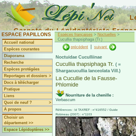
L
Carnets du Lépidoptériste Franç
ESPACE PAPILLONS
Espèces françaises
>
Noctuelles
>
Cucullia thapsiphaga (Tr.)
Accueil national
|
précédent
suivant
Espèces courantes
Diaporama
Noctuidae Cuculliinae
Recherche
Cucullia thapsiphaga Tr.
( =
Espèces protégées
Shargacucullia lanceolata Vill.)
Reportages et dossiers
>
La Cucullie de la Fausse-
Docs à télécharger
Phlomide
Pratique
Nourriture de la chenille :
Liens
Verbascum
Quoi de neuf ?
>
A propos
Références : Id TAXREF : n°416552 / Guide
Robineau (2007) : n°1103
Choisir un
département >>
Espace Lépidoptères >>