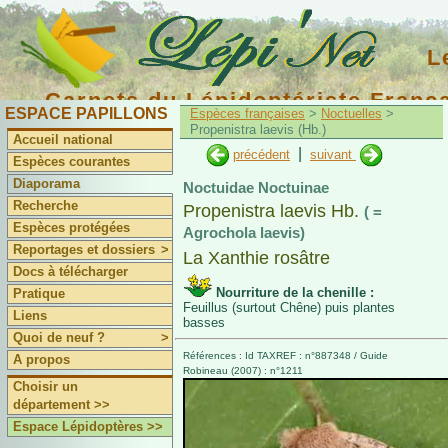
L
Carnets du Lépidoptériste Franç
ESPACE PAPILLONS
Espèces françaises
>
Noctuelles
>
Propenistra laevis (Hb.)
Accueil national
|
précédent
suivant
Espèces courantes
Diaporama
Noctuidae Noctuinae
Recherche
Propenistra laevis Hb.
( =
Espèces protégées
Agrochola laevis)
Reportages et dossiers
>
La Xanthie rosâtre
Docs à télécharger
Nourriture de la chenille :
Pratique
Feuillus (surtout Chêne) puis plantes
Liens
basses
Quoi de neuf ?
>
Références : Id TAXREF : n°887348 / Guide
A propos
Robineau (2007) : n°1211
Choisir un
département >>
Espace Lépidoptères >>