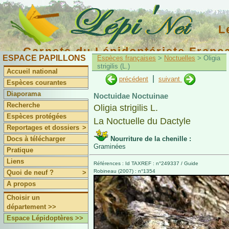
L
Carnets du Lépidoptériste Franç
ESPACE PAPILLONS
Espèces françaises
>
Noctuelles
> Oligia
strigilis (L.)
Accueil national
|
précédent
suivant
Espèces courantes
Diaporama
Noctuidae Noctuinae
Recherche
Oligia strigilis L.
Espèces protégées
La Noctuelle du Dactyle
Reportages et dossiers
>
Docs à télécharger
Nourriture de la chenille :
Graminées
Pratique
Liens
Références : Id TAXREF : n°249337 / Guide
Robineau (2007) : n°1354
Quoi de neuf ?
>
A propos
Choisir un
département >>
Espace Lépidoptères >>