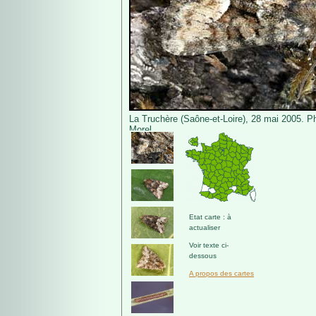
La Truchère (Saône-et-Loire), 28 mai 2005. P
Morel.
Etat carte : à
actualiser
Voir texte ci-
dessous
A propos des cartes