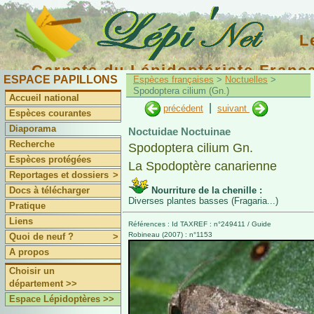
L
Carnets du Lépidoptériste Franç
ESPACE PAPILLONS
Espèces françaises
>
Noctuelles
>
Spodoptera cilium (Gn.)
Accueil national
|
précédent
suivant
Espèces courantes
Diaporama
Noctuidae Noctuinae
Recherche
Spodoptera cilium Gn.
Espèces protégées
La Spodoptère canarienne
Reportages et dossiers
>
Docs à télécharger
Nourriture de la chenille :
Diverses plantes basses (Fragaria...)
Pratique
Liens
Références : Id TAXREF : n°249411 / Guide
Robineau (2007) : n°1153
Quoi de neuf ?
>
A propos
Choisir un
département >>
Espace Lépidoptères >>