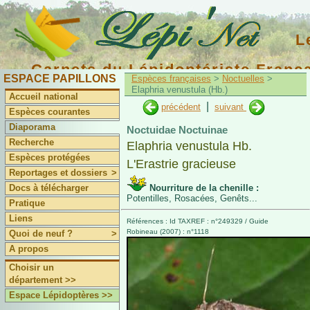
L
Carnets du Lépidoptériste Franç
ESPACE PAPILLONS
Espèces françaises
>
Noctuelles
>
Elaphria venustula (Hb.)
Accueil national
|
précédent
suivant
Espèces courantes
Diaporama
Noctuidae Noctuinae
Recherche
Elaphria venustula Hb.
Espèces protégées
L'Erastrie gracieuse
Reportages et dossiers
>
Docs à télécharger
Nourriture de la chenille :
Potentilles, Rosacées, Genêts...
Pratique
Liens
Références : Id TAXREF : n°249329 / Guide
Robineau (2007) : n°1118
Quoi de neuf ?
>
A propos
Choisir un
département >>
Espace Lépidoptères >>