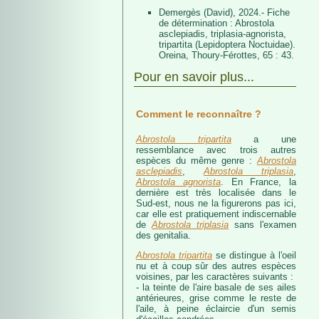
Demergès (David), 2024.- Fiche
de détermination : Abrostola
asclepiadis, triplasia-agnorista,
tripartita (Lepidoptera Noctuidae).
Oreina, Thoury-Férottes, 65 : 43.
Pour en savoir plus...
Comment le reconnaître ?
Abrostola tripartita
a une
ressemblance avec trois autres
espèces du même genre :
Abrostola
asclepiadis
,
Abrostola triplasia
,
Abrostola agnorista
. En France, la
dernière est très localisée dans le
Sud-est, nous ne la figurerons pas ici,
car elle est pratiquement indiscernable
de
Abrostola triplasia
sans l'examen
des genitalia.
Abrostola tripartita
se distingue à l'oeil
nu et à coup sûr des autres espèces
voisines, par les caractères suivants :
- la teinte de l'aire basale de ses ailes
antérieures, grise comme le reste de
l'aile, à peine éclaircie d'un semis