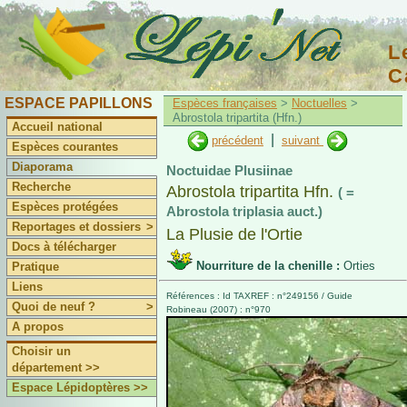
L
C
Lépidoptériste Français
ESPACE PAPILLONS
Espèces françaises
>
Noctuelles
>
Abrostola tripartita (Hfn.)
Accueil national
|
précédent
suivant
Espèces courantes
Diaporama
Noctuidae Plusiinae
Recherche
Abrostola tripartita Hfn.
( =
Espèces protégées
Abrostola triplasia auct.)
Reportages et dossiers
>
La Plusie de l'Ortie
Docs à télécharger
Nourriture de la chenille :
Orties
Pratique
Liens
Références : Id TAXREF : n°249156 / Guide
Quoi de neuf ?
>
Robineau (2007) : n°970
A propos
Choisir un
département >>
Espace Lépidoptères >>