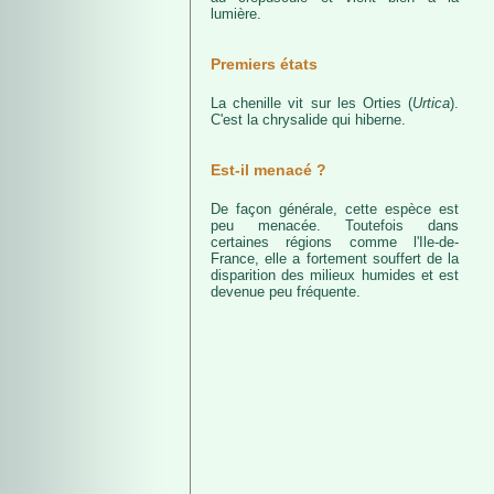
lumière.
Premiers états
La chenille vit sur les Orties (
Urtica
).
C'est la chrysalide qui hiberne.
Est-il menacé ?
De façon générale, cette espèce est
peu menacée. Toutefois dans
certaines régions comme l'Ile-de-
France, elle a fortement souffert de la
disparition des milieux humides et est
devenue peu fréquente.