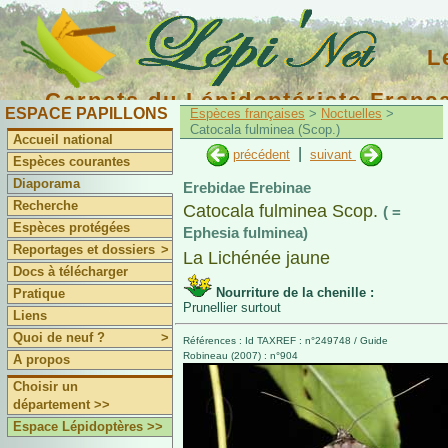
L
Carnets du Lépidoptériste Franç
ESPACE PAPILLONS
Espèces françaises
>
Noctuelles
>
Catocala fulminea (Scop.)
Accueil national
|
précédent
suivant
Espèces courantes
Diaporama
Erebidae Erebinae
Recherche
Catocala fulminea Scop.
( =
Espèces protégées
Ephesia fulminea)
Reportages et dossiers
>
La Lichénée jaune
Docs à télécharger
Nourriture de la chenille :
Pratique
Prunellier surtout
Liens
Quoi de neuf ?
>
Références : Id TAXREF : n°249748 / Guide
Robineau (2007) : n°904
A propos
Choisir un
département >>
Espace Lépidoptères >>