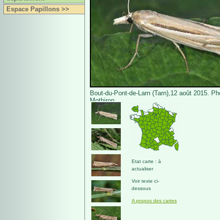
Espace Papillons >>
Bout-du-Pont-de-Larn (Tarn),12 août 2015. Ph
Mothiron.
Etat carte : à
actualiser
Voir texte ci-
dessous
A propos des cartes