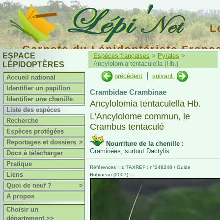
L
Carnets du Lépidoptériste Franç
ESPACE
Espèces françaises
>
Pyrales
>
Ancylolomia tentaculella (Hb.)
LÉPIDOPTÈRES
|
précédent
suivant
Accueil national
Identifier un papillon
Crambidae Crambinae
Identifier une chenille
Ancylolomia tentaculella Hb.
Liste des espèces
L'Ancylolome commun, le
Recherche
Crambus tentaculé
Espèces protégées
Reportages et dossiers
>
Nourriture de la chenille :
Graminées, surtout Dactylis
Docs à télécharger
Pratique
Références : Id TAXREF : n°248246 / Guide
Liens
Robineau (2007) : -
Quoi de neuf ?
>
A propos
Choisir un
département >>