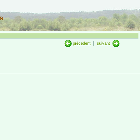
s
|
précédent
suivant