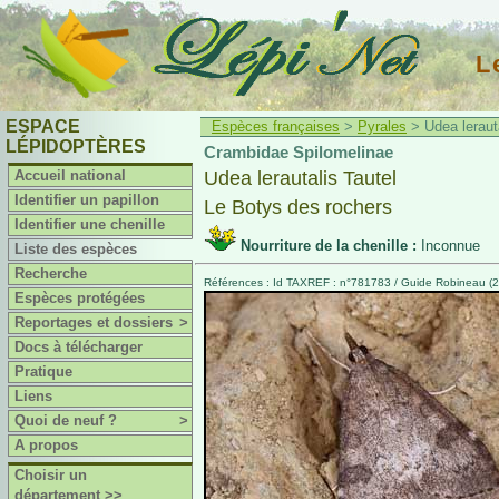
L
ESPACE
Espèces françaises
>
Pyrales
> Udea lerauta
LÉPIDOPTÈRES
Crambidae Spilomelinae
Accueil national
Udea lerautalis Tautel
Identifier un papillon
Le Botys des rochers
Identifier une chenille
Nourriture de la chenille :
Inconnue
Liste des espèces
Recherche
Références : Id TAXREF : n°781783 / Guide Robineau (20
Espèces protégées
Reportages et dossiers
>
Docs à télécharger
Pratique
Liens
Quoi de neuf ?
>
A propos
Choisir un
département >>