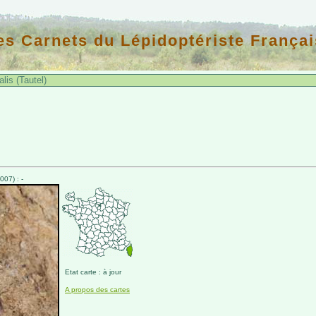
es Carnets du Lépidoptériste Françai
lis (Tautel)
07) : -
Etat carte : à jour
A propos des cartes