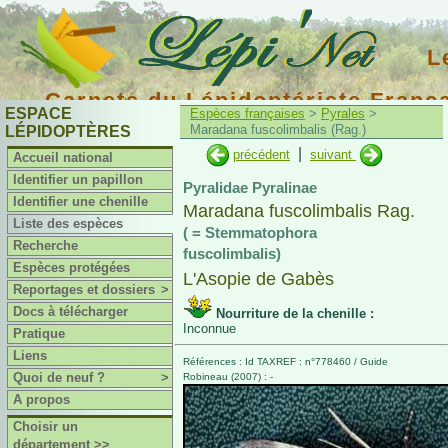
L
Carnets du Lépidoptériste Franç
ESPACE
Espèces françaises
>
Pyrales
>
Maradana fuscolimbalis (Rag.)
LÉPIDOPTÈRES
|
précédent
suivant
Accueil national
Identifier un papillon
Pyralidae Pyralinae
Identifier une chenille
Maradana fuscolimbalis Rag.
Liste des espèces
( = Stemmatophora
Recherche
fuscolimbalis)
Espèces protégées
L'Asopie de Gabès
Reportages et dossiers
>
Docs à télécharger
Nourriture de la chenille :
Inconnue
Pratique
Liens
Références : Id TAXREF : n°778460 / Guide
Quoi de neuf ?
>
Robineau (2007) : -
A propos
Choisir un
département >>