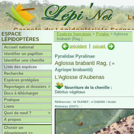
L
Carnets du Lépidoptériste Franç
ESPACE
Espèces françaises
>
Pyrales
> Aglossa
brabanti (Rag.)
LÉPIDOPTÈRES
|
précédent
suivant
Accueil national
Identifier un papillon
Pyralidae Pyralinae
Identifier une chenille
Aglossa brabanti Rag.
( =
Liste des espèces
Agriope brabantii)
Recherche
L'Aglosse d'Aubenas
Espèces protégées
Reportages et dossiers
>
Nourriture de la chenille :
Détritus végétaux
Docs à télécharger
Pratique
Références : Id TAXREF : n°248066 / Guide
Liens
Robineau (2007) : -
Quoi de neuf ?
>
A propos
Choisir un
département >>