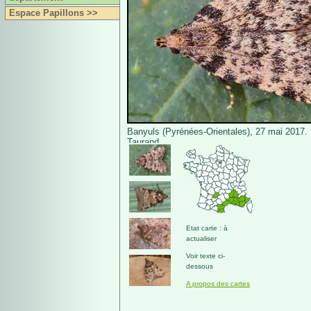
Espace Papillons >>
Banyuls (Pyrénées-Orientales), 27 mai 2017. 
Taurand.
Etat carte : à
actualiser
Voir texte ci-
dessous
A propos des cartes