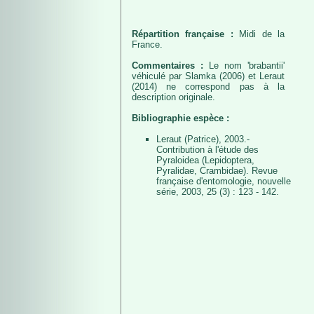
Répartition française :
Midi de la
France.
Commentaires :
Le nom 'brabantii'
véhiculé par Slamka (2006) et Leraut
(2014) ne correspond pas à la
description originale.
Bibliographie espèce :
Leraut (Patrice), 2003.-
Contribution à l'étude des
Pyraloidea (Lepidoptera,
Pyralidae, Crambidae). Revue
française d'entomologie, nouvelle
série, 2003, 25 (3) : 123 - 142.