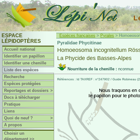
L
ESPACE
Espèces françaises
>
Pyrales
> Homoeosoma
LÉPIDOPTÈRES
Pyralidae Phycitinae
Accueil national
Homoeosoma incognitellum Röss
Identifier un papillon
La Phycide des Basses-Alpes
Identifier une chenille
Nourriture de la chenille :
nconnue
Liste des espèces
Recherche
Références : Id TAXREF : n°247902 / Guide Robineau (20
Espèces protégées
Reportages et dossiers
>
Docs à télécharger
Pratique
Liens
Quoi de neuf ?
>
A propos
Choisir un
département >>