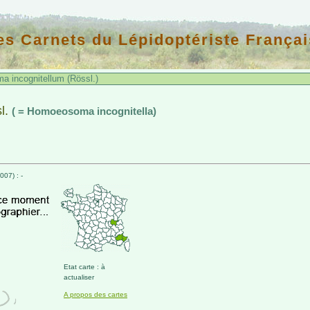
es Carnets du Lépidoptériste Françai
 incognitellum (Rössl.)
l.
( = Homoeosoma incognitella)
07) : -
Etat carte : à
actualiser
A propos des cartes