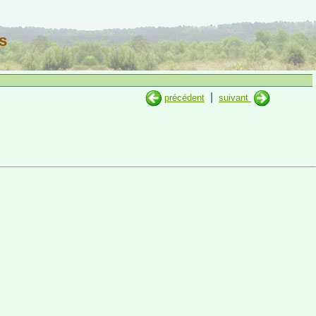
s
|
précédent
suivant