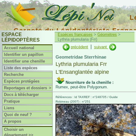
L
Carnets du Lépidoptériste Franç
ESPACE
Espèces françaises
>
Géomètres
>
Lythria plumularia (Frr)
LÉPIDOPTÈRES
|
précédent
suivant
Accueil national
Identifier un papillon
Geometridae Sterrhinae
Identifier une chenille
Lythria plumularia Frr
Liste des espèces
L'Ensanglantée alpine
Recherche
Espèces protégées
Nourriture de la chenille :
Rumex, peut-être Polygonum.
Reportages et dossiers
>
Docs à télécharger
Références : Id TAXREF : n°248705 / Guide
Pratique
Robineau (2007) : n°251
Liens
Quoi de neuf ?
>
A propos
Choisir un
département >>