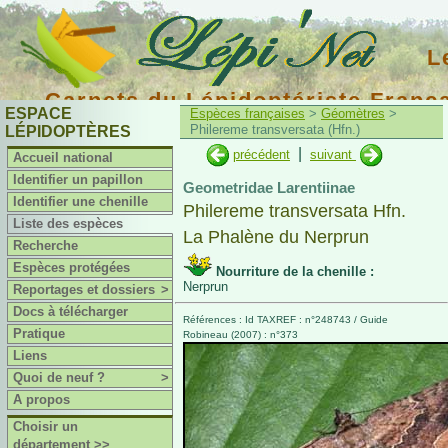
L
Carnets du Lépidoptériste Franç
ESPACE
Espèces françaises
>
Géomètres
>
Philereme transversata (Hfn.)
LÉPIDOPTÈRES
|
précédent
suivant
Accueil national
Identifier un papillon
Geometridae Larentiinae
Identifier une chenille
Philereme transversata Hfn.
Liste des espèces
La Phalène du Nerprun
Recherche
Espèces protégées
Nourriture de la chenille :
Nerprun
Reportages et dossiers
>
Docs à télécharger
Références : Id TAXREF : n°248743 / Guide
Pratique
Robineau (2007) : n°373
Liens
Quoi de neuf ?
>
A propos
Choisir un
département >>