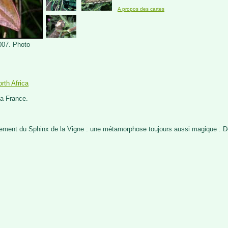
A propos des cartes
2007. Photo
rth Africa
la France.
ement du Sphinx de la Vigne : une métamorphose toujours aussi magique : Deil