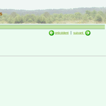
s
|
précédent
suivant