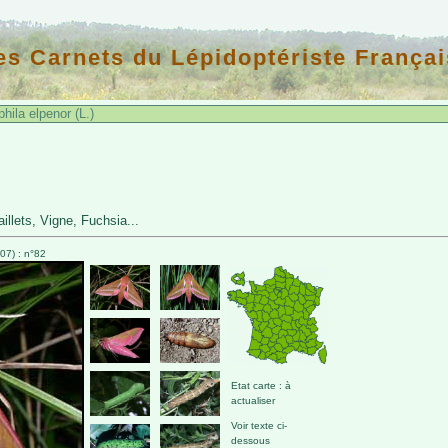
es Carnets du Lépidoptériste Françai
hila elpenor (L.)
illets, Vigne, Fuchsia...
07) : n°82
Etat carte : à
actualiser
Voir texte ci-
dessous