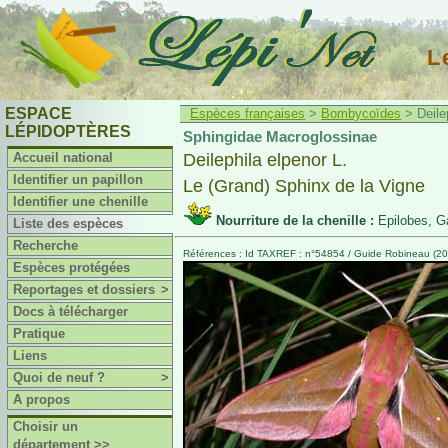
L
ESPACE
Espèces françaises
>
Bombycoïdes
> Deilep
LÉPIDOPTÈRES
Sphingidae Macroglossinae
Accueil national
Deilephila elpenor L.
Identifier un papillon
Le (Grand) Sphinx de la Vigne
Identifier une chenille
Nourriture de la chenille :
Epilobes, Ga
Liste des espèces
Recherche
Références : Id TAXREF : n°54854 / Guide Robineau (20
Espèces protégées
Reportages et dossiers
>
Docs à télécharger
Pratique
Liens
Quoi de neuf ?
>
A propos
Choisir un
département >>