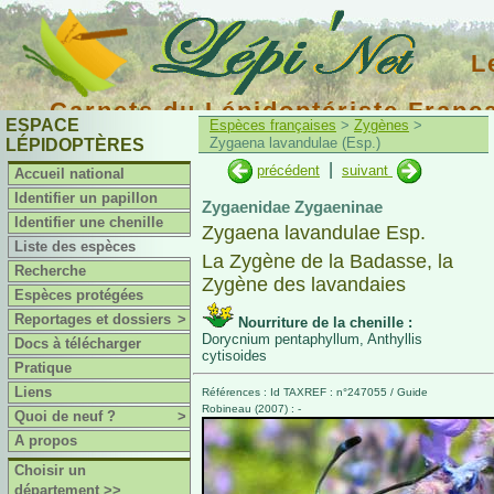
L
Carnets du Lépidoptériste Franç
ESPACE
Espèces françaises
>
Zygènes
>
Zygaena lavandulae (Esp.)
LÉPIDOPTÈRES
|
précédent
suivant
Accueil national
Identifier un papillon
Zygaenidae Zygaeninae
Identifier une chenille
Zygaena lavandulae Esp.
Liste des espèces
La Zygène de la Badasse, la
Recherche
Zygène des lavandaies
Espèces protégées
Reportages et dossiers
>
Nourriture de la chenille :
Dorycnium pentaphyllum, Anthyllis
Docs à télécharger
cytisoides
Pratique
Liens
Références : Id TAXREF : n°247055 / Guide
Robineau (2007) : -
Quoi de neuf ?
>
A propos
Choisir un
département >>