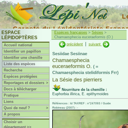
L
Carnets du Lépidoptériste Franç
ESPACE
Espèces françaises
>
Sésies
>
Chamaesphecia euceraeformis (O.)
LÉPIDOPTÈRES
|
précédent
suivant
Accueil national
Identifier un papillon
Sesiidae Sesiinae
Identifier une chenille
Chamaesphecia
Liste des espèces
euceraeformis O.
( =
Recherche
Chamaesphecia stelidiformis Frr)
Espèces protégées
La Sésie des pierriers
Reportages et dossiers
>
Docs à télécharger
Nourriture de la chenille :
Euphorbia illirica, E. epithymoides
Pratique
Liens
Références : Id TAXREF : n°247093 / Guide
Quoi de neuf ?
>
Robineau (2007) : -
A propos
Choisir un
département >>