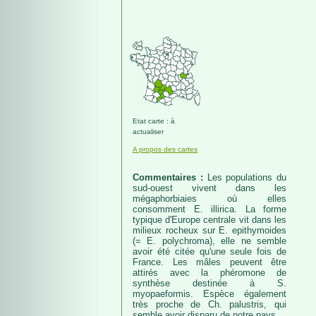
Etat carte : à
actualiser
A propos des cartes
Commentaires :
Les populations du
sud-ouest vivent dans les
mégaphorbiaies où elles
consomment E. illirica. La forme
typique d'Europe centrale vit dans les
milieux rocheux sur E. epithymoides
(= E. polychroma), elle ne semble
avoir été citée qu'une seule fois de
France. Les mâles peuvent être
attirés avec la phéromone de
synthèse destinée à S.
myopaeformis. Espèce également
très proche de Ch. palustris, qui
semble avoir disparu de notre pays.